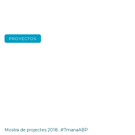
PROYECTOS
Mostra de projectes
2018…#7manaABP
Mostra de projectes 2018…#7manaABP