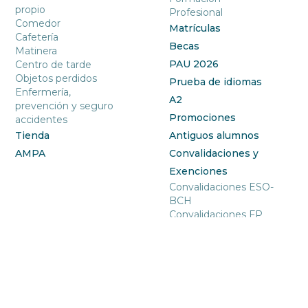
propio
Profesional
Comedor
Matrículas
Cafetería
Becas
Matinera
PAU 2026
Centro de tarde
Objetos perdidos
Prueba de idiomas
Enfermería,
A2
prevención y seguro
Promociones
accidentes
Tienda
Antiguos alumnos
AMPA
Convalidaciones y
Exenciones
Convalidaciones ESO-
BCH
Convalidaciones FP
Escuelas San José es un centro educativo con más de 150
años de historia en Valencia, inspirado por los valores de la
Compañía de Jesús. Ofrece enseñanza concertada desde
etapas obligatorias hasta postobligatorias, incluyendo