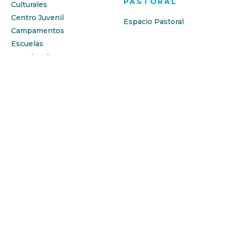
PASTORAL
Culturales
Centro Juvenil
Espacio Pastoral
Campamentos
Escuelas
vacacionales
LABORA
Formación para el
empleo
FAMILIAS
SECRETARÍA
Información
Información
Accesos
Administración
Enfermería
Cuotas escolares
CIFRA Software
Calendario Escolar
Servicios
Libros y Material
Acompañamiento y
Escolar
formación integral