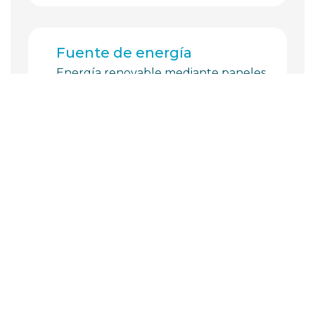
Fuente de energía
Energía renovable mediante paneles
solares fotovoltaicos.
Finalidad
Reducir el consumo energético de la
red eléctrica y disminuir las emisiones
de CO₂ emitidas a la atmósfera.