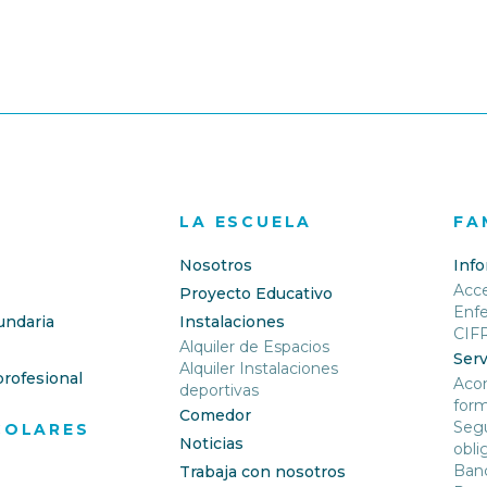
LA ESCUELA
FA
Nosotros
Inf
Acc
Proyecto Educativo
Enf
undaria
Instalaciones
CIF
Alquiler de Espacios
Serv
Alquiler Instalaciones
rofesional
Aco
deportivas
form
Comedor
Segu
COLARES
Noticias
obli
Banc
Trabaja con nosotros