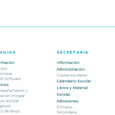
MILIAS
SECRETARÍA
ormación
Información
esos
Administración
ermería
Cuotas escolares
RA Software
Calendario Escolar
icios
Libros y Material
mpañamiento y
Escolar
ación integral
ro escolar
Admisiones
gatorio
Primaria
o de libros
Secundaria