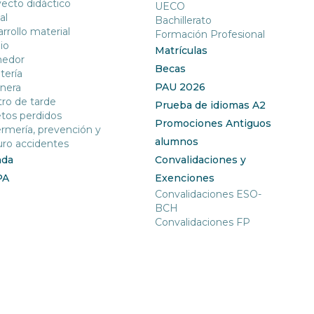
ecto didáctico
UECO
al
Bachillerato
rrollo material
Formación Profesional
io
Matrículas
edor
Becas
tería
PAU 2026
nera
ro de tarde
Prueba de idiomas A2
tos perdidos
Promociones Antiguos
rmería, prevención y
alumnos
ro accidentes
nda
Convalidaciones y
PA
Exenciones
Convalidaciones ESO-
BCH
Convalidaciones FP
ía de Jesús. Ofrece enseñanza concertada desde