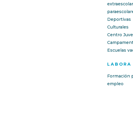
extraescola
paraescolar
Deportivas
Culturales
Centro Juve
Campament
Escuelas va
LABORA
Formación p
empleo
Escuelas San José es un centro educativo con más de 150 años 
etapas obligatorias hasta postobligatorias, incluyendo atenció