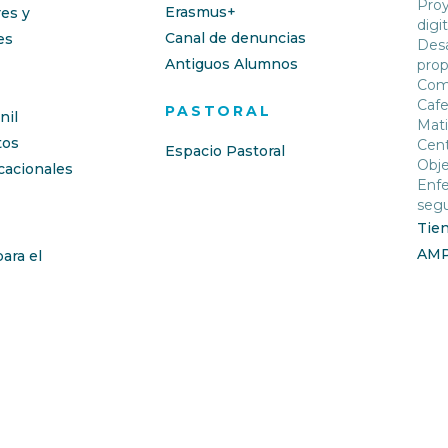
Proy
Erasmus+
res y
digit
Canal de denuncias
es
Desa
Antiguos Alumnos
prop
Com
Cafe
PASTORAL
nil
Mati
os
Cent
Espacio Pastoral
Obje
cacionales
Enfe
segu
Tie
AM
ara el
de historia en Valencia, inspirado por los valores de la Compañ
n a alumnado con necesidades educativas especiales.