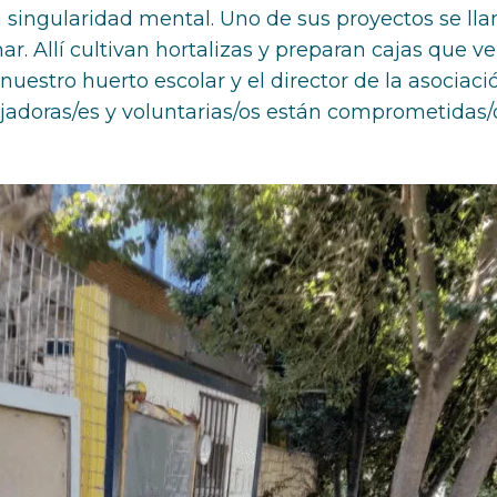
na singularidad mental. Uno de sus proyectos se ll
r. Allí cultivan hortalizas y preparan cajas que v
nuestro huerto escolar y el director de la asociac
adoras/es y voluntarias/os están comprometidas/os