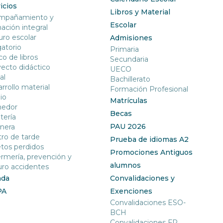
icios
Libros y Material
mpañamiento y
Escolar
ación integral
ro escolar
Admisiones
gatorio
Primaria
o de libros
Secundaria
ecto didáctico
UECO
al
Bachillerato
rrollo material
Formación Profesional
io
Matrículas
edor
Becas
tería
PAU 2026
nera
ro de tarde
Prueba de idiomas A2
tos perdidos
Promociones Antiguos
rmería, prevención y
alumnos
ro accidentes
nda
Convalidaciones y
PA
Exenciones
Convalidaciones ESO-
BCH
Convalidaciones FP