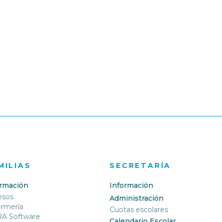
MILIAS
SECRETARÍA
ormación
Información
esos
Administración
ermería
Cuotas escolares
RA Software
Calendario Escolar