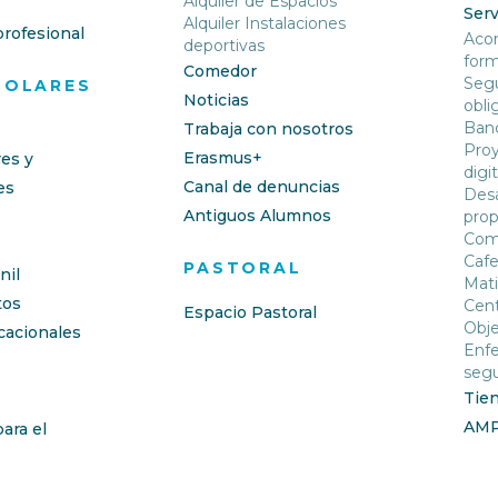
Alquiler de Espacios
Serv
Alquiler Instalaciones
rofesional
Aco
deportivas
form
Comedor
Segu
COLARES
Noticias
obli
Banc
Trabaja con nosotros
Proy
Erasmus+
res y
digit
Canal de denuncias
es
Desa
Antiguos Alumnos
prop
Com
Cafe
PASTORAL
nil
Mati
os
Cent
Espacio Pastoral
Obje
cacionales
Enfe
segu
Tie
AM
ara el