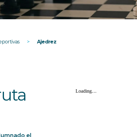
eportivas
>
Ajedrez
ruta
alumnado el