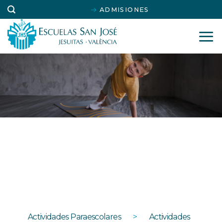
Saltar
ADMISIONES
al
contenido
Actividad Extraescolar
de Fit Kid
Actividades Paraescolares
>
Actividades