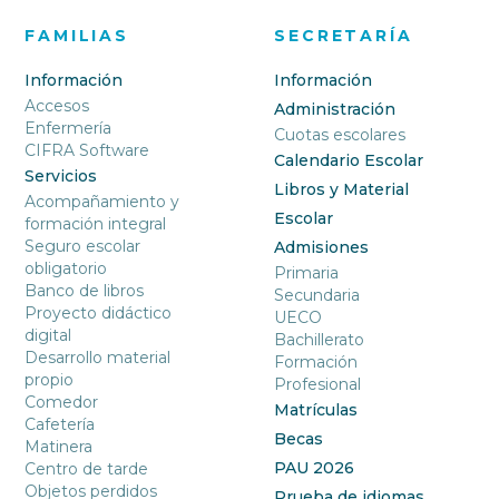
FAMILIAS
SECRETARÍA
Información
Información
Accesos
Administración
Enfermería
Cuotas escolares
CIFRA Software
Calendario Escolar
Servicios
Libros y Material
Acompañamiento y
Escolar
formación integral
Seguro escolar
Admisiones
obligatorio
Primaria
Banco de libros
Secundaria
Proyecto didáctico
UECO
digital
Bachillerato
Desarrollo material
Formación
propio
Profesional
Comedor
Matrículas
Cafetería
Becas
Matinera
PAU 2026
Centro de tarde
Objetos perdidos
Prueba de idiomas