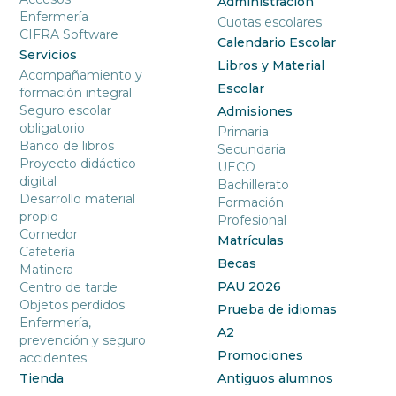
Administración
Enfermería
Cuotas escolares
CIFRA Software
Calendario Escolar
Servicios
Libros y Material
Acompañamiento y
Escolar
formación integral
Seguro escolar
Admisiones
obligatorio
Primaria
Banco de libros
Secundaria
Proyecto didáctico
UECO
digital
Bachillerato
Desarrollo material
Formación
propio
Profesional
Comedor
Matrículas
Cafetería
Becas
Matinera
PAU 2026
Centro de tarde
Objetos perdidos
Prueba de idiomas
Enfermería,
A2
prevención y seguro
Promociones
accidentes
Tienda
Antiguos alumnos