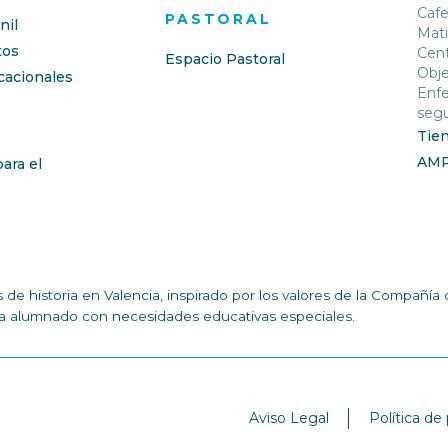
Cafe
PASTORAL
nil
Mati
os
Cent
Espacio Pastoral
Obje
cacionales
Enfe
segu
Tie
AM
ara el
de historia en Valencia, inspirado por los valores de la Compañ
n a alumnado con necesidades educativas especiales.
Aviso Legal
Política de