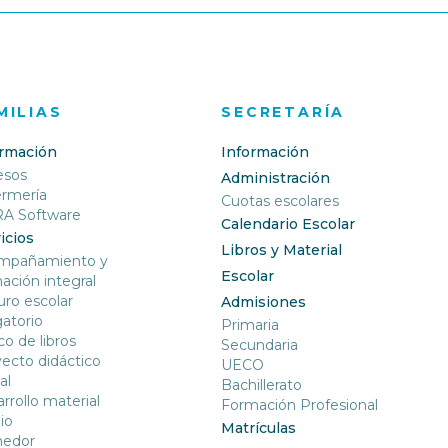
MILIAS
SECRETARÍA
ormación
Información
esos
Administración
ermería
Cuotas escolares
RA Software
Calendario Escolar
icios
Libros y Material
mpañamiento y
Escolar
ación integral
ro escolar
Admisiones
gatorio
Primaria
o de libros
Secundaria
ecto didáctico
UECO
al
Bachillerato
rrollo material
Formación Profesional
io
Matrículas
edor