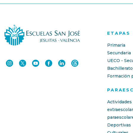
ETAPAS
Primaria
Secundaria
UECO - Sec
Bachillerato
Formación p
PARAES
Actividades
extraescola
paraescolar
Deportivas
Culturales