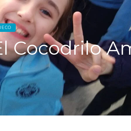
UECO
l Cocodrilo Am