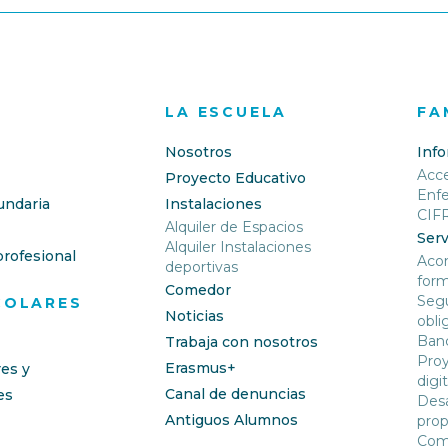
LA ESCUELA
FA
Nosotros
Inf
Acc
Proyecto Educativo
Enf
undaria
Instalaciones
CIF
Alquiler de Espacios
Serv
Alquiler Instalaciones
rofesional
Aco
deportivas
form
Comedor
Segu
COLARES
Noticias
obli
Banc
Trabaja con nosotros
Proy
Erasmus+
res y
digit
Canal de denuncias
es
Desa
Antiguos Alumnos
prop
Com