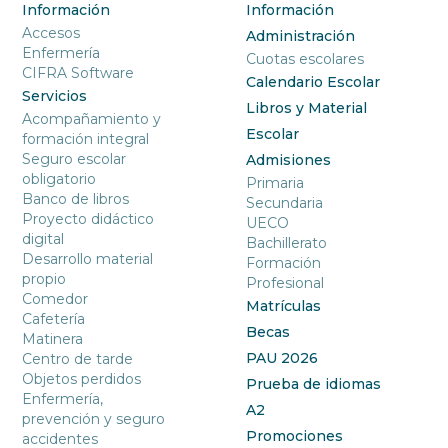
Información
Información
Accesos
Administración
Enfermería
Cuotas escolares
CIFRA Software
Calendario Escolar
Servicios
Libros y Material
Acompañamiento y
Escolar
formación integral
Seguro escolar
Admisiones
obligatorio
Primaria
Banco de libros
Secundaria
Proyecto didáctico
UECO
digital
Bachillerato
Desarrollo material
Formación
propio
Profesional
Comedor
Matrículas
Cafetería
Becas
Matinera
PAU 2026
Centro de tarde
Objetos perdidos
Prueba de idiomas
Enfermería,
A2
prevención y seguro
Promociones
accidentes