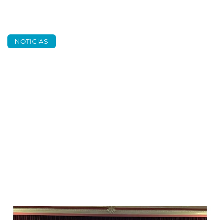
NOTICIAS
Encuentro de artes
escénicas Villafranca
de los Barros