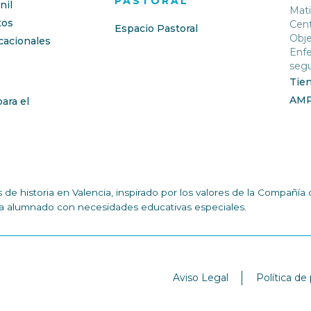
PASTORAL
nil
Mati
os
Cent
Espacio Pastoral
Obje
cacionales
Enfe
segu
Tie
AM
ara el
de historia en Valencia, inspirado por los valores de la Compañ
n a alumnado con necesidades educativas especiales.
Aviso Legal
Política de