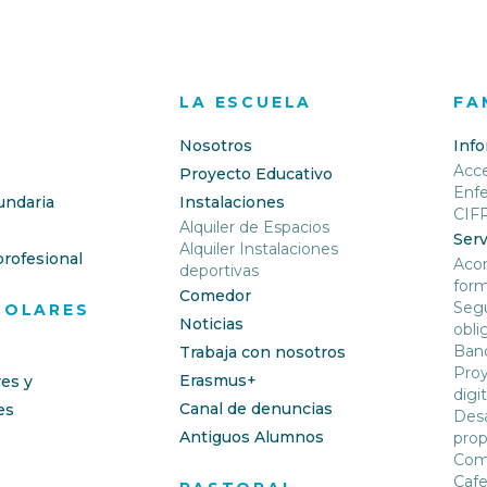
LA ESCUELA
FA
Nosotros
Inf
Acc
Proyecto Educativo
Enf
undaria
Instalaciones
CIF
Alquiler de Espacios
Serv
Alquiler Instalaciones
rofesional
Aco
deportivas
form
Comedor
Segu
COLARES
Noticias
obli
Banc
Trabaja con nosotros
Proy
Erasmus+
res y
digit
Canal de denuncias
es
Desa
Antiguos Alumnos
prop
Com
Cafe