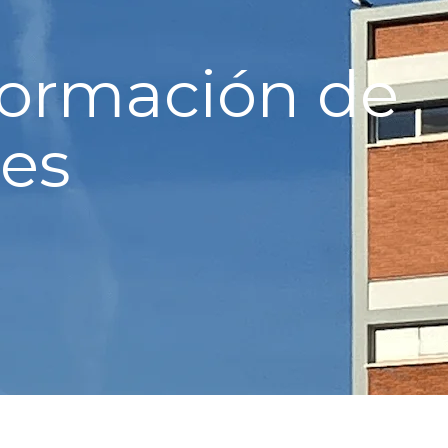
formación de
res