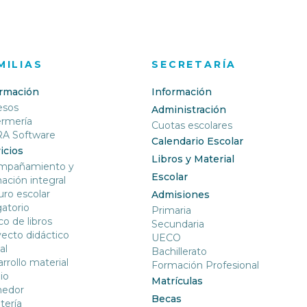
MILIAS
SECRETARÍA
ormación
Información
esos
Administración
ermería
Cuotas escolares
RA Software
Calendario Escolar
icios
Libros y Material
mpañamiento y
Escolar
ación integral
ro escolar
Admisiones
gatorio
Primaria
o de libros
Secundaria
ecto didáctico
UECO
al
Bachillerato
rrollo material
Formación Profesional
io
Matrículas
edor
Becas
tería