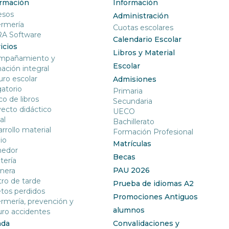
ormación
Información
esos
Administración
ermería
Cuotas escolares
RA Software
Calendario Escolar
icios
Libros y Material
mpañamiento y
Escolar
ación integral
ro escolar
Admisiones
gatorio
Primaria
o de libros
Secundaria
ecto didáctico
UECO
al
Bachillerato
rrollo material
Formación Profesional
io
Matrículas
edor
Becas
tería
PAU 2026
nera
ro de tarde
Prueba de idiomas A2
tos perdidos
Promociones Antiguos
rmería, prevención y
alumnos
ro accidentes
nda
Convalidaciones y