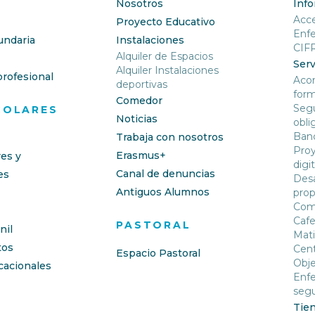
Nosotros
Inf
Acc
Proyecto Educativo
Enf
undaria
Instalaciones
CIF
Alquiler de Espacios
Serv
Alquiler Instalaciones
rofesional
Aco
deportivas
form
Comedor
Segu
COLARES
Noticias
obli
Banc
Trabaja con nosotros
Proy
Erasmus+
res y
digit
Canal de denuncias
es
Desa
Antiguos Alumnos
prop
Com
Cafe
PASTORAL
nil
Mati
os
Cent
Espacio Pastoral
Obje
cacionales
Enfe
segu
Tie