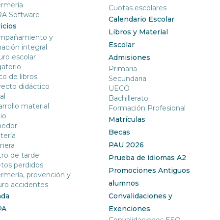
ermería
Cuotas escolares
RA Software
Calendario Escolar
icios
Libros y Material
mpañamiento y
Escolar
ación integral
ro escolar
Admisiones
gatorio
Primaria
o de libros
Secundaria
ecto didáctico
UECO
al
Bachillerato
rrollo material
Formación Profesional
io
Matrículas
edor
Becas
tería
PAU 2026
nera
ro de tarde
Prueba de idiomas A2
tos perdidos
Promociones Antiguos
rmería, prevención y
alumnos
ro accidentes
nda
Convalidaciones y
PA
Exenciones