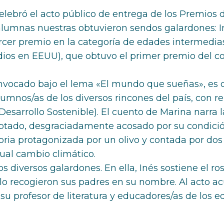
elebró el acto público de entrega de los Premios 
 alumnas nuestras obtuvieron sendos galardones: 
tercer premio en la categoría de edades intermedi
ios en EEUU), que obtuvo el primer premio del 
vocado bajo el lema «El mundo que sueñas», es de
umnos/as de los diversos rincones del país, con re
esarrollo Sostenible). El cuento de Marina narra 
optado, desgraciadamente acosado por su condició
oria protagonizada por un olivo y contada por dos
tual cambio climático.
los diversos galardones. En ella, Inés sostiene el 
 lo recogieron sus padres en su nombre. Al acto a
su profesor de literatura y educadores/as de los eq