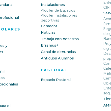
Enf
undaria
Instalaciones
CIF
Alquiler de Espacios
Serv
Alquiler Instalaciones
rofesional
Aco
deportivas
form
Comedor
Segu
COLARES
Noticias
obli
Banc
Trabaja con nosotros
Proy
Erasmus+
res y
digit
Canal de denuncias
es
Desa
Antiguos Alumnos
prop
Com
Cafe
PASTORAL
nil
Mati
os
Cent
Espacio Pastoral
Obje
cacionales
Enfe
segu
Tie
AM
ara el