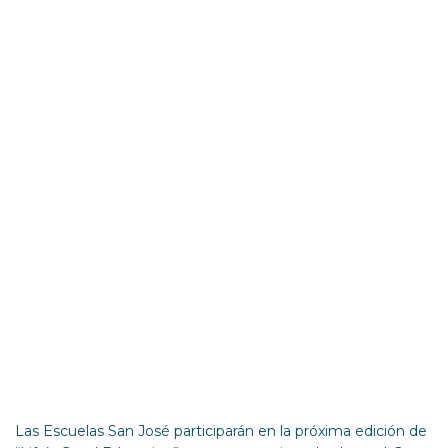
une al programa
“Life’s Good
Education” para
formar a la nueva
generación de
técnicos sostenibles
Las Escuelas San José participarán en la próxima edición de