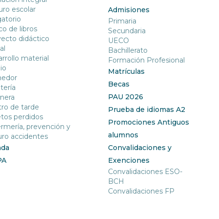
ro escolar
Admisiones
gatorio
Primaria
o de libros
Secundaria
ecto didáctico
UECO
al
Bachillerato
rrollo material
Formación Profesional
io
Matrículas
edor
Becas
tería
PAU 2026
nera
ro de tarde
Prueba de idiomas A2
tos perdidos
Promociones Antiguos
rmería, prevención y
alumnos
ro accidentes
nda
Convalidaciones y
PA
Exenciones
Convalidaciones ESO-
BCH
Convalidaciones FP