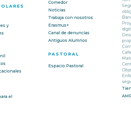
Comedor
Segu
COLARES
Noticias
obli
Banc
Trabaja con nosotros
Proy
Erasmus+
res y
digit
Canal de denuncias
es
Desa
Antiguos Alumnos
prop
Com
Cafe
PASTORAL
nil
Mati
os
Cent
Espacio Pastoral
Obje
cacionales
Enfe
segu
Tie
AM
ara el