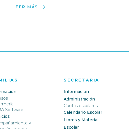
LEER MÁS
MILIAS
SECRETARÍA
ormación
Información
esos
Administración
ermería
Cuotas escolares
RA Software
Calendario Escolar
icios
Libros y Material
mpañamiento y
Escolar
ación integral