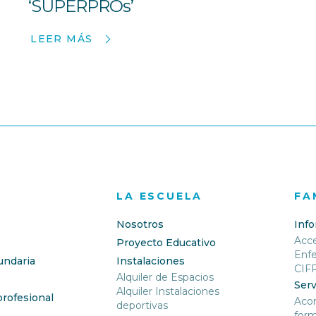
‘SUPERPROs’
LEER MÁS
LA ESCUELA
FA
Nosotros
Inf
Acc
Proyecto Educativo
Enf
undaria
Instalaciones
CIF
Alquiler de Espacios
Serv
Alquiler Instalaciones
rofesional
Aco
deportivas
form