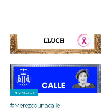
PROYECTOS
#Merezcounacalle