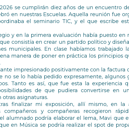
 2026 se cumplirán diez años de un encuentro d
ebró en nuestras Escuelas. Aquella reunión fue or
ordinaba el seminario TIC, y el que escribe es
olegio y en la primera evaluación había puesto 
que consistía en crear un partido político y dise
nes municipales. En clase habíamos trabajado l
ena manera de poner en práctica los principios q
.
ante impresionado positivamente con la factura d
e no se lo había pedido expresamente, algunos g
pos. Tanto es así, que fue esta la experiencia
osibilidades de que pudiera convertirse en un 
 otras asignaturas.
tras finalizar mi exposición, allí mismo, en la
os compañeros y compañeras recogieron rápi
l alumnado podría elaborar el lema, Mavi que en
 que en Música se podría realizar el spot de pro