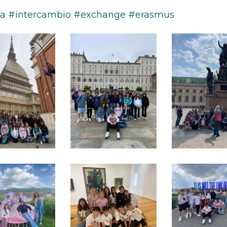
ia #intercambio #exchange #erasmus