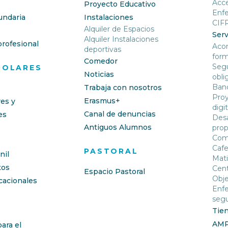
Acc
Proyecto Educativo
Enf
undaria
Instalaciones
CIF
Alquiler de Espacios
Serv
Alquiler Instalaciones
rofesional
Aco
deportivas
form
Comedor
Segu
COLARES
Noticias
obli
Banc
Trabaja con nosotros
Proy
Erasmus+
res y
digit
Canal de denuncias
es
Desa
Antiguos Alumnos
prop
Com
Cafe
PASTORAL
nil
Mati
os
Cent
Espacio Pastoral
Obje
cacionales
Enfe
segu
Tie
AM
ara el