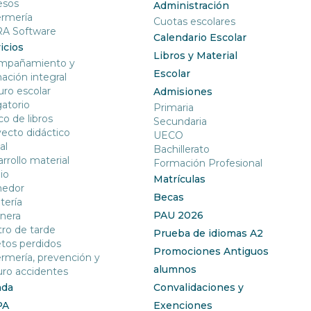
esos
Administración
ermería
Cuotas escolares
RA Software
Calendario Escolar
icios
Libros y Material
mpañamiento y
Escolar
ación integral
ro escolar
Admisiones
gatorio
Primaria
o de libros
Secundaria
ecto didáctico
UECO
al
Bachillerato
rrollo material
Formación Profesional
io
Matrículas
edor
Becas
tería
PAU 2026
nera
ro de tarde
Prueba de idiomas A2
tos perdidos
Promociones Antiguos
rmería, prevención y
alumnos
ro accidentes
nda
Convalidaciones y
PA
Exenciones