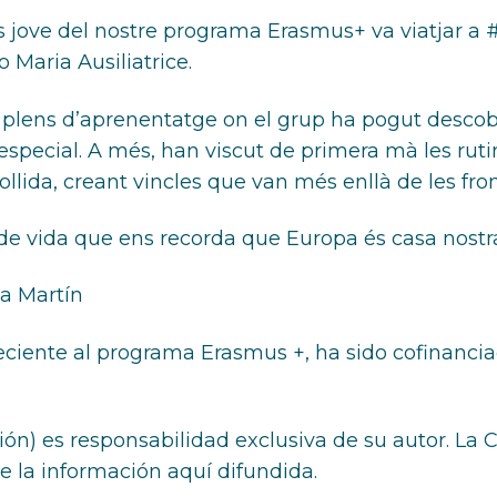
més jove del nostre programa Erasmus+ va viatjar a
o Maria Ausiliatrice.
 plens d’aprenentatge on el grup ha pogut descobrir 
especial. A més, han viscut de primera mà les rutine
ollida, creant vincles que van més enllà de les fro
 de vida que ens recorda que Europa és casa nostr
a Martín
eciente al programa Erasmus +, ha sido cofinancia
ón) es responsabilidad exclusiva de su autor. La
 la información aquí difundida.