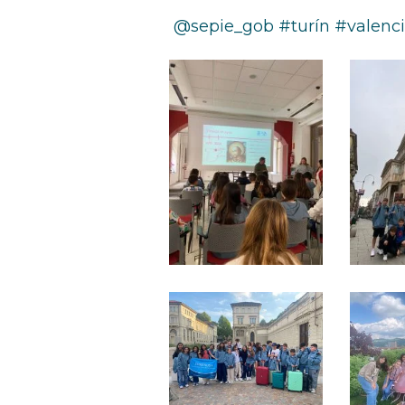
@sepie_gob #turín #valenc