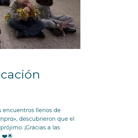
ucación
s encuentros llenos de
ompra»
, descubrieron que el
prójimo. ¡Gracias a las
 ❤️🌟