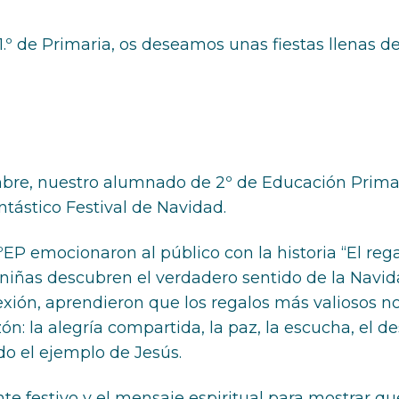
.º de Primaria, os deseamos unas fiestas llenas de
bre, nuestro alumnado de 2º de Educación Primari
ntástico Festival de Navidad.
P emocionaron al público con la historia “El reg
y niñas descubren el verdadero sentido de la Navid
ión, aprendieron que los regalos más valiosos no
n: la alegría compartida, la paz, la escucha, el de
do el ejemplo de Jesús.
te festivo y el mensaje espiritual para mostrar qu