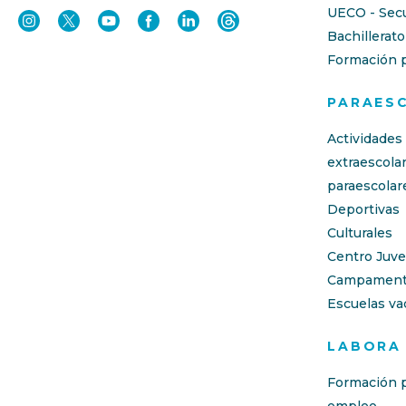
UECO - Sec
Bachillerato
Formación p
PARAES
Actividades
extraescola
paraescolar
Deportivas
Culturales
Centro Juve
Campament
Escuelas va
LABORA
Formación p
empleo