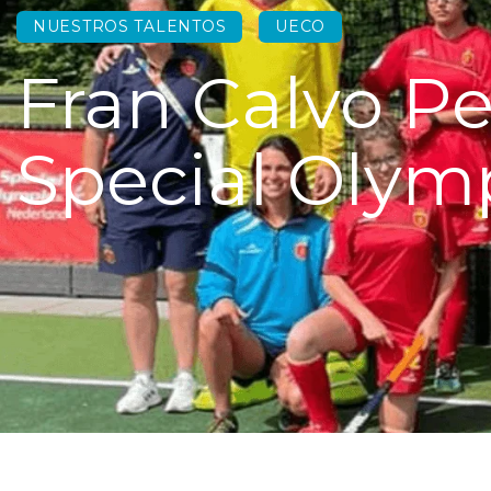
NUESTROS TALENTOS
UECO
Fran Calvo Pe
Special Olym