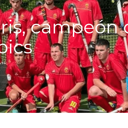
ris, campeón 
pics