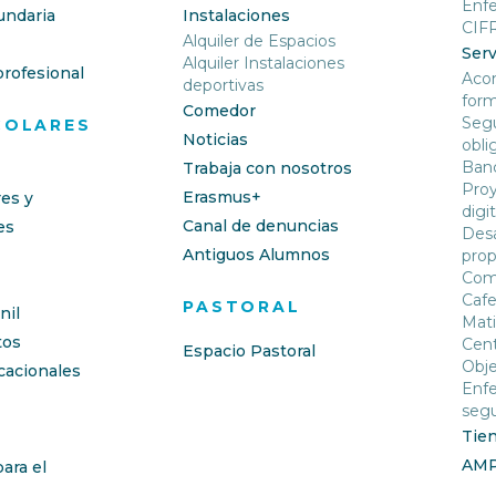
Enf
undaria
Instalaciones
CIF
Alquiler de Espacios
Serv
Alquiler Instalaciones
rofesional
Aco
deportivas
form
Comedor
Segu
COLARES
Noticias
obli
Banc
Trabaja con nosotros
Proy
Erasmus+
res y
digit
Canal de denuncias
es
Desa
Antiguos Alumnos
prop
Com
Cafe
PASTORAL
nil
Mati
os
Cent
Espacio Pastoral
Obje
cacionales
Enfe
segu
Tie
AM
ara el