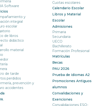
ermería
Cuotas escolares
RA Software
Calendario Escolar
icios
Libros y Material
mpañamiento y
Escolar
ación integral
ro escolar
Admisiones
gatorio
Primaria
o de libros
Secundaria
ecto didáctico
UECO
al
Bachillerato
rrollo material
Formación Profesional
io
Matrículas
edor
Becas
tería
PAU 2026
nera
ro de tarde
Prueba de idiomas A2
tos perdidos
Promociones Antiguos
rmería, prevención y
alumnos
ro accidentes
nda
Convalidaciones y
PA
Exenciones
Convalidaciones ESO-