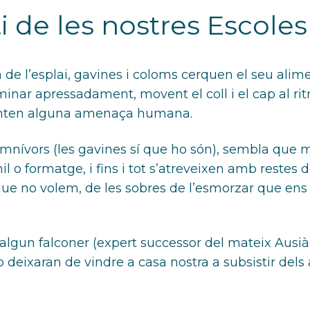
i de les nostres Escoles
de l’esplai, gavines i coloms cerquen el seu alimen
nar apressadament, movent el coll i el cap al ritm
senten alguna amenaça humana.
omnívors (les gavines sí que ho són), sembla que 
l o formatge, i fins i tot s’atreveixen amb restes de 
 que no volem, de les sobres de l’esmorzar que ens
algun falconer (expert successor del mateix Ausiàs
no deixaran de vindre a casa nostra a subsistir de