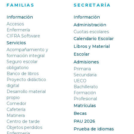
FAMILIAS
SECRETARÍA
Información
Información
Accesos
Administración
Enfermería
Cuotas escolares
CIFRA Software
Calendario Escolar
Servicios
Libros y Material
Acompañamiento y
Escolar
formación integral
Seguro escolar
Admisiones
obligatorio
Primaria
Banco de libros
Secundaria
Proyecto didáctico
UECO
digital
Bachillerato
Desarrollo material
Formación
propio
Profesional
Comedor
Matrículas
Cafetería
Becas
Matinera
PAU 2026
Centro de tarde
Objetos perdidos
Prueba de idiomas
Enfermería,