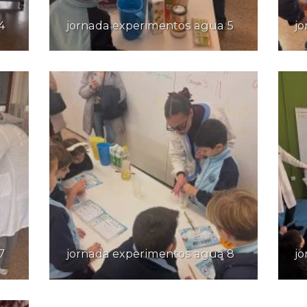
4
jornada experimentos agua 5
jo
7
jornada experimentos agua 8
j