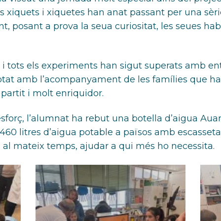
els xiquets i xiquetes han anat passant per una sèr
, posant a prova la seua curiositat, les seues habil
xit i tots els experiments han sigut superats amb 
tat amb l’acompanyament de les famílies que han p
rtit i molt enriquidor.
orç, l’alumnat ha rebut una botella d’aigua Auara,
n 460 litres d’aigua potable a països amb escasset
, al mateix temps, ajudar a qui més ho necessita.