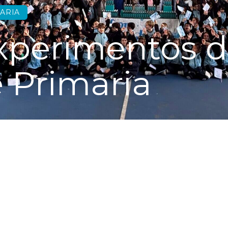
ARIA
xperimentos d
e Primaria