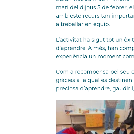
matí del dijous 5 de febrer, 
amb este recurs tan important
a treballar en equip.
L’activitat ha sigut tot un è
d’aprendre. A més, han comp
experiència un moment compa
Com a recompensa pel seu esf
gràcies a la qual es destine
preciosa d’aprendre, gaudir i