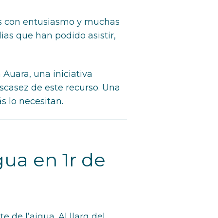
dos con entusiasmo y muchas
as que han podido asistir,
Auara, una iniciativa
escasez de este recurso. Una
s lo necesitan.
gua en 1r de
 de l’aigua. Al llarg del