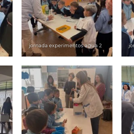
1
jornada experimentos agua 2
j