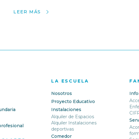
LEER MÁS
LA ESCUELA
FA
Nosotros
Inf
Acc
Proyecto Educativo
Enf
undaria
Instalaciones
CIF
Alquiler de Espacios
Serv
Alquiler Instalaciones
rofesional
Aco
deportivas
form
Comedor