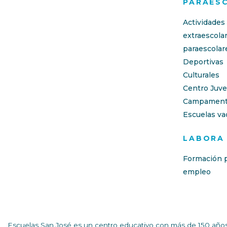
PARAES
Actividades
extraescola
paraescolar
Deportivas
Culturales
Centro Juve
Campament
Escuelas va
LABORA
Formación p
empleo
Escuelas San José es un centro educativo con más de 150 años 