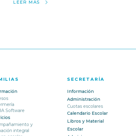
LEER MÁS
MILIAS
SECRETARÍA
ormación
Información
esos
Administración
ermería
Cuotas escolares
RA Software
Calendario Escolar
icios
Libros y Material
mpañamiento y
Escolar
ación integral