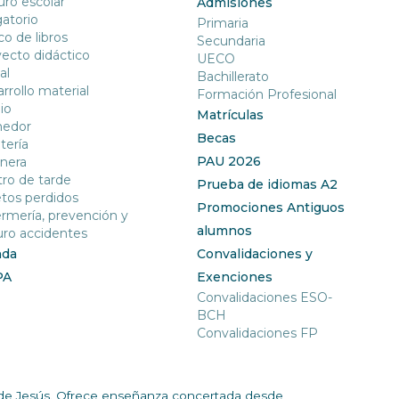
ro escolar
Admisiones
gatorio
Primaria
o de libros
Secundaria
ecto didáctico
UECO
al
Bachillerato
rrollo material
Formación Profesional
io
Matrículas
edor
Becas
tería
PAU 2026
nera
ro de tarde
Prueba de idiomas A2
tos perdidos
Promociones Antiguos
rmería, prevención y
alumnos
ro accidentes
nda
Convalidaciones y
PA
Exenciones
Convalidaciones ESO-
BCH
Convalidaciones FP
ía de Jesús. Ofrece enseñanza concertada desde