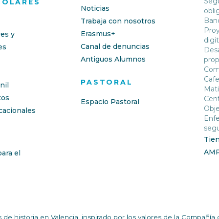
Segu
COLARES
Noticias
obli
Banc
Trabaja con nosotros
Proy
Erasmus+
res y
digit
Canal de denuncias
es
Desa
Antiguos Alumnos
prop
Com
Cafe
PASTORAL
nil
Mati
os
Cent
Espacio Pastoral
Obje
cacionales
Enfe
segu
Tie
AM
ara el
de historia en Valencia, inspirado por los valores de la Compañ