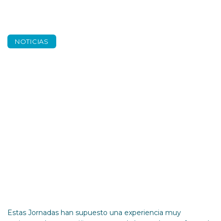
NOTICIAS
Jornadas ignacianas
– BACH un ejemplo
de servicio
Estas Jornadas han supuesto una experiencia muy