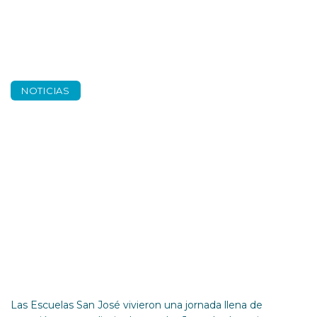
NOTICIAS
Jornadas ignacianas
– Fem escola
Las Escuelas San José vivieron una jornada llena de