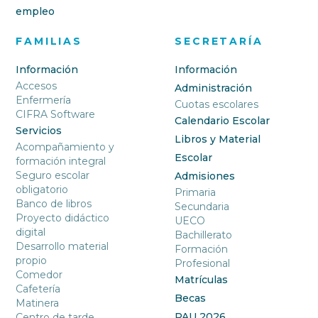
empleo
FAMILIAS
SECRETARÍA
Información
Información
Accesos
Administración
Enfermería
Cuotas escolares
CIFRA Software
Calendario Escolar
Servicios
Libros y Material
Acompañamiento y
Escolar
formación integral
Seguro escolar
Admisiones
obligatorio
Primaria
Banco de libros
Secundaria
Proyecto didáctico
UECO
digital
Bachillerato
Desarrollo material
Formación
propio
Profesional
Comedor
Matrículas
Cafetería
Becas
Matinera
PAU 2026
Centro de tarde