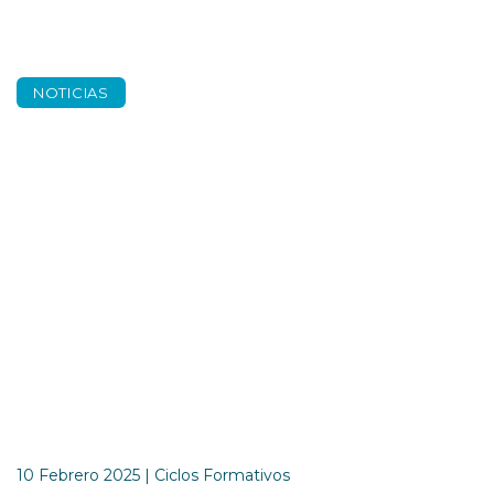
NOTICIAS
LG y Escuelas San
José, unidos en
rasgos
10 Febrero 2025 | Ciclos Formativos