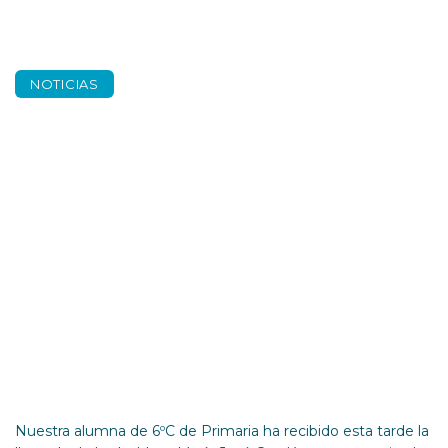
NOTICIAS
Lucía García Rivera,
fallera mayor infantil
de Valencia 2025.
Nuestra alumna de 6ºC de Primaria ha recibido esta tarde la