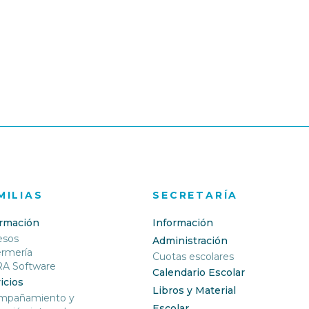
MILIAS
SECRETARÍA
ormación
Información
esos
Administración
ermería
Cuotas escolares
RA Software
Calendario Escolar
icios
Libros y Material
mpañamiento y
Escolar