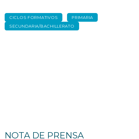
CICLOS FORMATIVOS
PRIMARIA
SECUNDARIA/BACHILLERATO
Nota prensa.
Enmiendas a la
LOMLOE
NOTA DE PRENSA