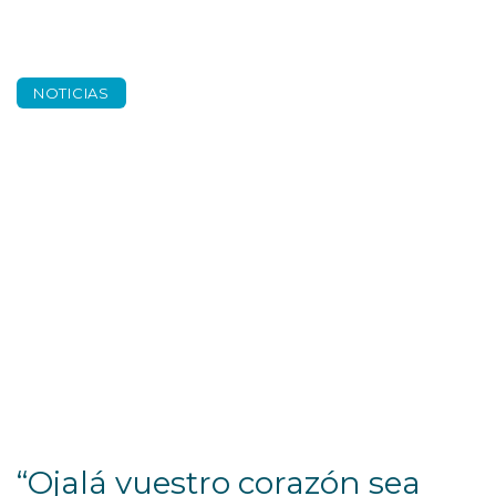
NOTICIAS
“Nuestra casa es el
mundo: poesía
actual”
“Ojalá vuestro corazón sea