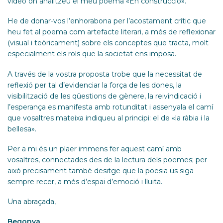
vídeo on analitzeu el meu poema «En construcció».
He de donar-vos l’enhorabona per l’acostament crític que
heu fet al poema com artefacte literari, a més de reflexionar
(visual i teòricament) sobre els conceptes que tracta, molt
especialment els rols que la societat ens imposa.
A través de la vostra proposta trobe que la necessitat de
reflexió per tal d’evidenciar la força de les dones, la
visibilització de les qüestions de gènere, la reivindicació i
l’esperança es manifesta amb rotunditat i assenyala el camí
que vosaltres mateixa indiqueu al principi: el de «la ràbia i la
bellesa».
Per a mi és un plaer immens fer aquest camí amb
vosaltres, connectades des de la lectura dels poemes; per
això precisament també desitge que la poesia us siga
sempre recer, a més d’espai d’emoció i lluita.
Una abraçada,
Begonya