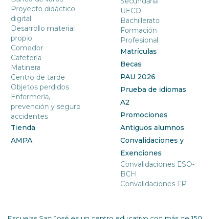
Secundaria
Proyecto didáctico
UECO
digital
Bachillerato
Desarrollo material
Formación
propio
Profesional
Comedor
Matrículas
Cafetería
Becas
Matinera
PAU 2026
Centro de tarde
Objetos perdidos
Prueba de idiomas
Enfermería,
A2
prevención y seguro
Promociones
accidentes
Tienda
Antiguos alumnos
AMPA
Convalidaciones y
Exenciones
Convalidaciones ESO-
BCH
Convalidaciones FP
Escuelas San José es un centro educativo con más de 150