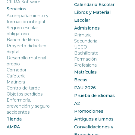
CIFRA Software
Calendario Escolar
Servicios
Libros y Material
Acompañamiento y
Escolar
formación integral
Seguro escolar
Admisiones
obligatorio
Primaria
Banco de libros
Secundaria
Proyecto didáctico
UECO
digital
Bachillerato
Desarrollo material
Formación
propio
Profesional
Comedor
Matrículas
Cafetería
Becas
Matinera
PAU 2026
Centro de tarde
Objetos perdidos
Prueba de idiomas
Enfermería,
A2
prevención y seguro
Promociones
accidentes
Tienda
Antiguos alumnos
AMPA
Convalidaciones y
Exenciones