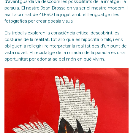
d’avantguarda va descobrir les possibilitats de la imatge i la
paraula. El nostre Joan Brossa en va ser el mestre modern. I
ara, l’alumnat de 4tESO ha jugat amb el llenguatge i les
fotografies per crear poesia visual.
Els treballs exploren la consciència crítica, descobrint les
costures de la realitat, tot allò que és hipòcrita o fals, i ens
obliguen a rellegir i reinterpretar la realitat des d’un punt de
vista novell. El reciclatge de la mirada i de la paraula és una
oportunitat per adonar-se del món en què vivim.