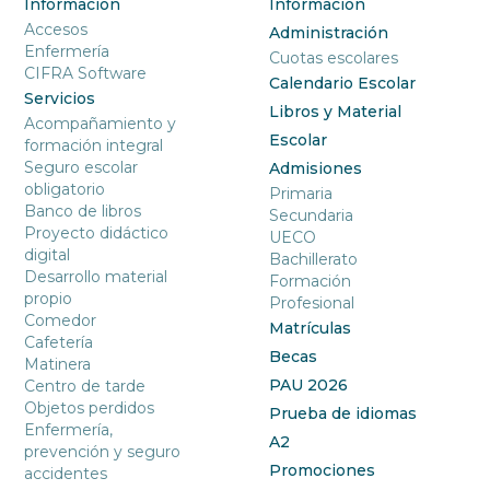
Información
Información
Accesos
Administración
Enfermería
Cuotas escolares
CIFRA Software
Calendario Escolar
Servicios
Libros y Material
Acompañamiento y
Escolar
formación integral
Seguro escolar
Admisiones
obligatorio
Primaria
Banco de libros
Secundaria
Proyecto didáctico
UECO
digital
Bachillerato
Desarrollo material
Formación
propio
Profesional
Comedor
Matrículas
Cafetería
Becas
Matinera
PAU 2026
Centro de tarde
Objetos perdidos
Prueba de idiomas
Enfermería,
A2
prevención y seguro
Promociones
accidentes