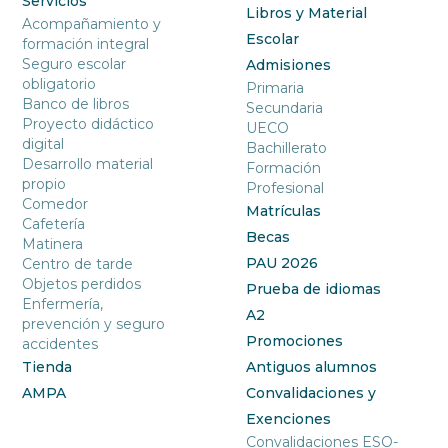
Servicios
Libros y Material
Acompañamiento y
Escolar
formación integral
Seguro escolar
Admisiones
obligatorio
Primaria
Banco de libros
Secundaria
Proyecto didáctico
UECO
digital
Bachillerato
Desarrollo material
Formación
propio
Profesional
Comedor
Matrículas
Cafetería
Becas
Matinera
PAU 2026
Centro de tarde
Objetos perdidos
Prueba de idiomas
Enfermería,
A2
prevención y seguro
Promociones
accidentes
Tienda
Antiguos alumnos
AMPA
Convalidaciones y
Exenciones
Convalidaciones ESO-