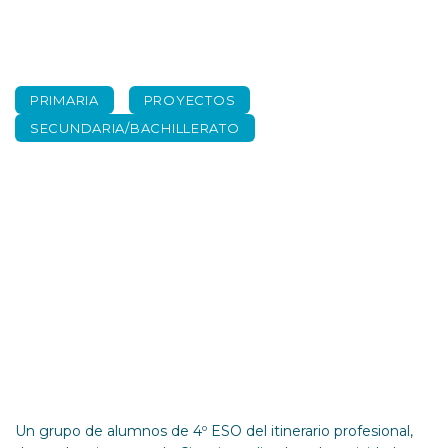
PRIMARIA
PROYECTOS
SECUNDARIA/BACHILLERATO
«Projecte Natura»
Expociencia 2018
Un grupo de alumnos de 4º ESO del itinerario profesional,