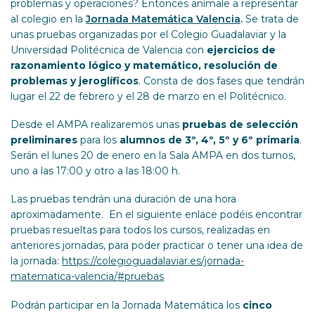
problemas y operaciones? Entonces anímale a representar
al colegio en la
Jornada Matemática Valencia
.
Se trata de
unas pruebas organizadas por el Colegio Guadalaviar y la
Universidad Politécnica de Valencia con
ejercicios de
razonamiento lógico y matemático, resolución de
problemas y jeroglíficos
. Consta de dos fases que tendrán
lugar el 22 de febrero y el 28 de marzo en el Politécnico.
Desde el AMPA realizaremos unas
pruebas de selección
preliminares
para los
alumnos de 3º, 4º, 5º y 6º primaria
.
Serán el lunes 20 de enero en la Sala AMPA en dos turnos,
uno a las 17:00 y otro a las 18:00 h.
Las pruebas tendrán una duración de una hora
aproximadamente. En el siguiente enlace podéis encontrar
pruebas resueltas para todos los cursos, realizadas en
anteriores jornadas, para poder practicar o tener una idea de
la jornada:
https://colegioguadalaviar.es/jornada-
matematica-valencia/#pruebas
Podrán participar en la Jornada Matemática los
cinco