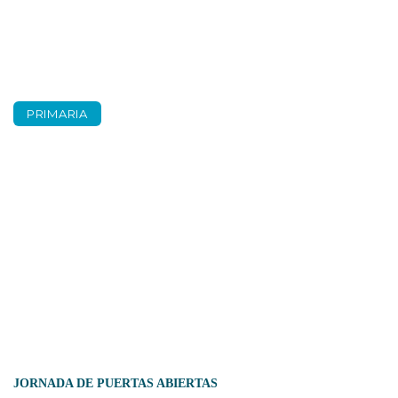
PRIMARIA
Puertas abiertas,
inscríbete ahora.
JORNADA DE PUERTAS ABIERTAS