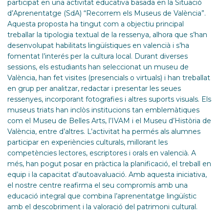
participat en una activitat educativa basada en la Situació
d’Aprenentatge (SdA) “Recorrem els Museus de València”.
Aquesta proposta ha tingut com a objectiu principal
treballar la tipologia textual de la ressenya, alhora que s’han
desenvolupat habilitats lingüístiques en valencià i s’ha
fomentat l’interés per la cultura local. Durant diverses
sessions, els estudiants han seleccionat un museu de
València, han fet visites (presencials o virtuals) i han treballat
en grup per analitzar, redactar i presentar les seues
ressenyes, incorporant fotografies i altres suports visuals. Els
museus triats han inclòs institucions tan emblemàtiques
com el Museu de Belles Arts, l’IVAM i el Museu d’Història de
València, entre d’altres. L’activitat ha permés als alumnes
participar en experiències culturals, millorant les
competències lectores, escriptores i orals en valencià. A
més, han pogut posar en pràctica la planificació, el treball en
equip i la capacitat d’autoavaluació. Amb aquesta iniciativa,
el nostre centre reafirma el seu compromís amb una
educació integral que combina l’aprenentatge lingüístic
amb el descobriment i la valoració del patrimoni cultural.