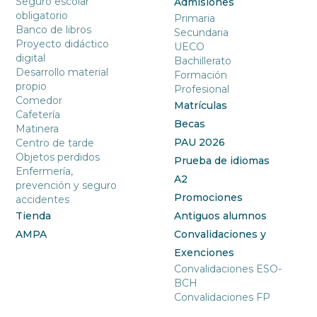
Seguro escolar
Admisiones
obligatorio
Primaria
Banco de libros
Secundaria
Proyecto didáctico
UECO
digital
Bachillerato
Desarrollo material
Formación
propio
Profesional
Comedor
Matrículas
Cafetería
Becas
Matinera
PAU 2026
Centro de tarde
Objetos perdidos
Prueba de idiomas
Enfermería,
A2
prevención y seguro
Promociones
accidentes
Tienda
Antiguos alumnos
AMPA
Convalidaciones y
Exenciones
Convalidaciones ESO-
BCH
Convalidaciones FP