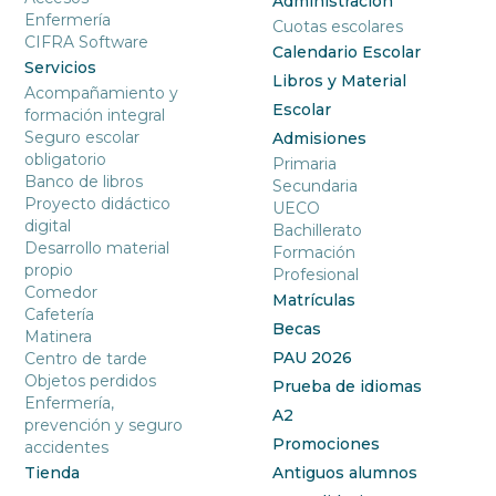
Administración
Enfermería
Cuotas escolares
CIFRA Software
Calendario Escolar
Servicios
Libros y Material
Acompañamiento y
Escolar
formación integral
Seguro escolar
Admisiones
obligatorio
Primaria
Banco de libros
Secundaria
Proyecto didáctico
UECO
digital
Bachillerato
Desarrollo material
Formación
propio
Profesional
Comedor
Matrículas
Cafetería
Becas
Matinera
PAU 2026
Centro de tarde
Objetos perdidos
Prueba de idiomas
Enfermería,
A2
prevención y seguro
Promociones
accidentes
Tienda
Antiguos alumnos