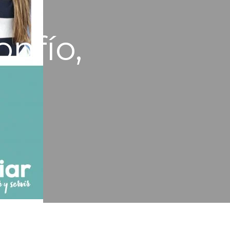
nfío,