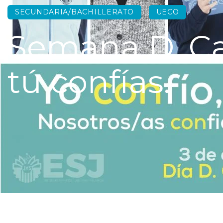
SECUNDARIA/BACHILLERATO
UECO
Semana D. Ca
tú confías.