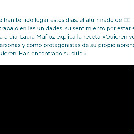
e han tenido lugar estos días, el alumnado de EE
 trabajo en las unidades, su sentimiento por estar
 a día. Laura Muñoz explica la receta: «Quieren ve
ersonas y como protagonistas de su propio apren
uieren. Han encontrado su sitio.»