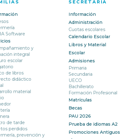
MILIAS
SECRETARÍA
ormación
Información
esos
Administración
ermería
Cuotas escolares
RA Software
Calendario Escolar
icios
Libros y Material
mpañamiento y
Escolar
ación integral
ro escolar
Admisiones
gatorio
Primaria
o de libros
Secundaria
ecto didáctico
UECO
al
Bachillerato
rrollo material
Formación Profesional
io
Matrículas
edor
Becas
tería
PAU 2026
nera
ro de tarde
Prueba de idiomas A2
tos perdidos
Promociones Antiguos
rmería, prevención y