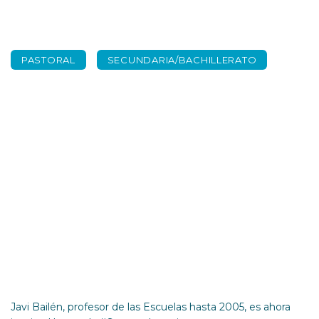
PASTORAL
SECUNDARIA/BACHILLERATO
#SemanaIgnaciana
Javier Bailén – Ser
jesuita
Javi Bailén, profesor de las Escuelas hasta 2005, es ahora