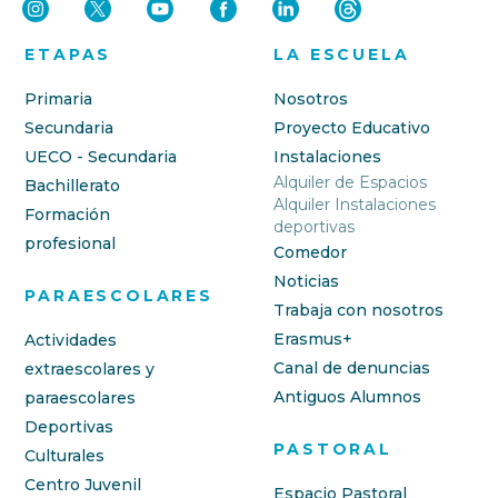
ETAPAS
LA ESCUELA
Primaria
Nosotros
Secundaria
Proyecto Educativo
UECO - Secundaria
Instalaciones
Alquiler de Espacios
Bachillerato
Alquiler Instalaciones
Formación
deportivas
profesional
Comedor
Noticias
PARAESCOLARES
Trabaja con nosotros
Erasmus+
Actividades
Canal de denuncias
extraescolares y
Antiguos Alumnos
paraescolares
Deportivas
PASTORAL
Culturales
Centro Juvenil
Espacio Pastoral