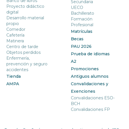
Banco de libros
Secundaria
Proyecto didáctico
UECO
digital
Bachillerato
Desarrollo material
Formación
propio
Profesional
Comedor
Matrículas
Cafetería
Becas
Matinera
PAU 2026
Centro de tarde
Objetos perdidos
Prueba de idiomas
Enfermería,
A2
prevención y seguro
Promociones
accidentes
Tienda
Antiguos alumnos
AMPA
Convalidaciones y
Exenciones
Convalidaciones ESO-
BCH
Convalidaciones FP