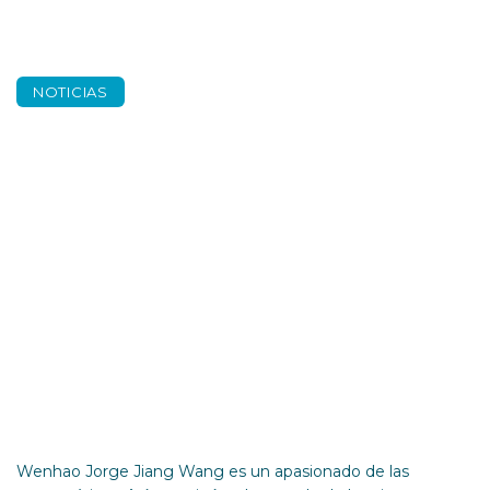
NOTICIAS
«Llevo una vida
doble con las
matemáticas»
Wenhao Jorge Jiang Wang es un apasionado de las