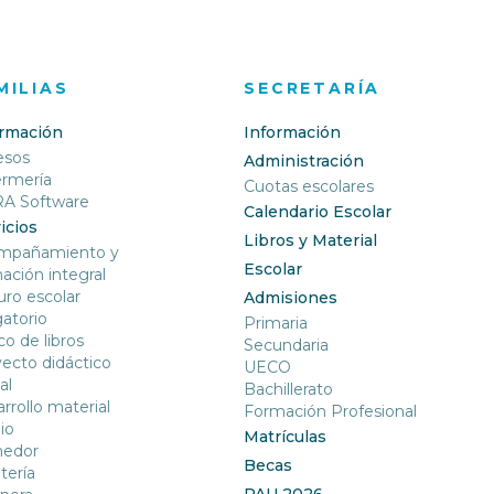
MILIAS
SECRETARÍA
ormación
Información
esos
Administración
ermería
Cuotas escolares
RA Software
Calendario Escolar
icios
Libros y Material
mpañamiento y
Escolar
ación integral
ro escolar
Admisiones
gatorio
Primaria
o de libros
Secundaria
ecto didáctico
UECO
al
Bachillerato
rrollo material
Formación Profesional
io
Matrículas
edor
Becas
tería
PAU 2026