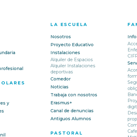
LA ESCUELA
FA
Nosotros
Inf
Acc
Proyecto Educativo
Enf
undaria
Instalaciones
CIF
Alquiler de Espacios
Serv
Alquiler Instalaciones
rofesional
Aco
deportivas
form
Comedor
Segu
COLARES
Noticias
obli
Banc
Trabaja con nosotros
Proy
Erasmus+
res y
digit
Canal de denuncias
es
Desa
Antiguos Alumnos
prop
Com
Cafe
PASTORAL
nil