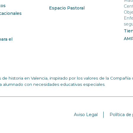
Mati
os
Cent
Espacio Pastoral
Obje
cacionales
Enfe
segu
Tie
AM
ara el
de historia en Valencia, inspirado por los valores de la Compañ
n a alumnado con necesidades educativas especiales.
Aviso Legal
Política de