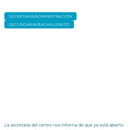
SECRETARÍA/ADMINISTRACIÓN
SECUNDARIA/BACHILLERATO
Abierto el plazo para
convalidaciones y
exenciones
La secretaría del centro nos informa de que ya está abierto