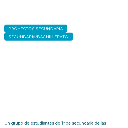
PROYECTOS SECUNDARIA
SECUNDARIA/BACHILLERATO
Alumnado de 1ºESO
visita La Coma
Un grupo de estudiantes de 1º de secundaria de las