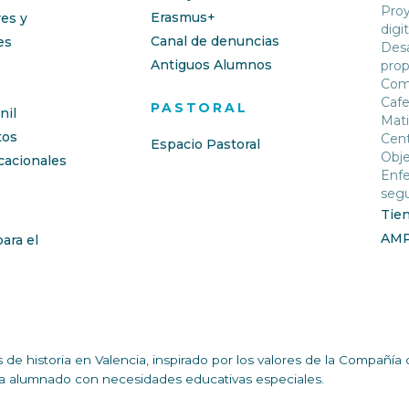
Proy
Erasmus+
res y
digit
Canal de denuncias
es
Desa
Antiguos Alumnos
prop
Com
Cafe
PASTORAL
nil
Mati
os
Cent
Espacio Pastoral
Obje
cacionales
Enfe
segu
Tie
AM
ara el
de historia en Valencia, inspirado por los valores de la Compañ
n a alumnado con necesidades educativas especiales.