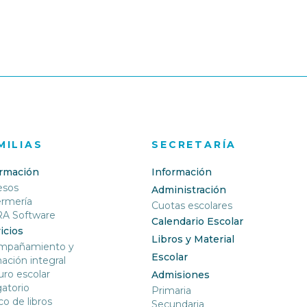
MILIAS
SECRETARÍA
ormación
Información
esos
Administración
ermería
Cuotas escolares
RA Software
Calendario Escolar
icios
Libros y Material
mpañamiento y
Escolar
ación integral
ro escolar
Admisiones
gatorio
Primaria
o de libros
Secundaria