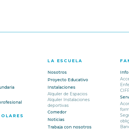
LA ESCUELA
FA
Nosotros
Inf
Acc
Proyecto Educativo
Enf
undaria
Instalaciones
CIF
Alquiler de Espacios
Serv
Alquiler Instalaciones
rofesional
Aco
deportivas
form
Comedor
Segu
COLARES
Noticias
obli
Banc
Trabaja con nosotros