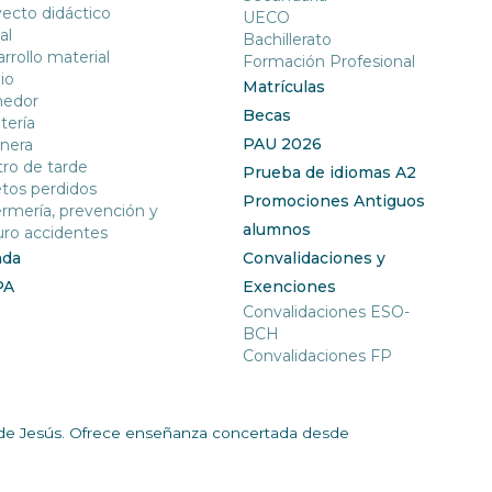
ecto didáctico
UECO
al
Bachillerato
rrollo material
Formación Profesional
io
Matrículas
edor
Becas
tería
PAU 2026
nera
ro de tarde
Prueba de idiomas A2
tos perdidos
Promociones Antiguos
rmería, prevención y
alumnos
ro accidentes
nda
Convalidaciones y
PA
Exenciones
Convalidaciones ESO-
BCH
Convalidaciones FP
ía de Jesús. Ofrece enseñanza concertada desde