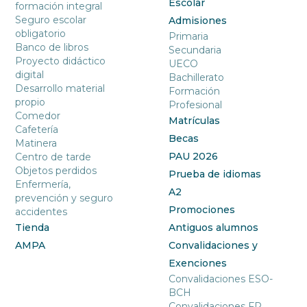
Escolar
formación integral
Seguro escolar
Admisiones
obligatorio
Primaria
Banco de libros
Secundaria
Proyecto didáctico
UECO
digital
Bachillerato
Desarrollo material
Formación
propio
Profesional
Comedor
Matrículas
Cafetería
Becas
Matinera
PAU 2026
Centro de tarde
Objetos perdidos
Prueba de idiomas
Enfermería,
A2
prevención y seguro
Promociones
accidentes
Tienda
Antiguos alumnos
AMPA
Convalidaciones y
Exenciones
Convalidaciones ESO-
BCH
Convalidaciones FP