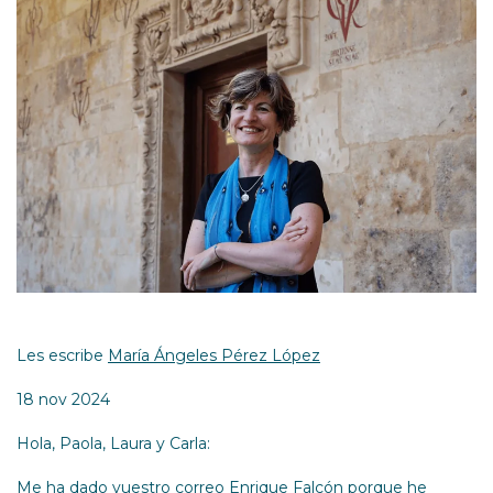
Les escribe
María Ángeles Pérez López
18 nov 2024
Hola, Paola, Laura y Carla:
Me ha dado vuestro correo Enrique Falcón porque he