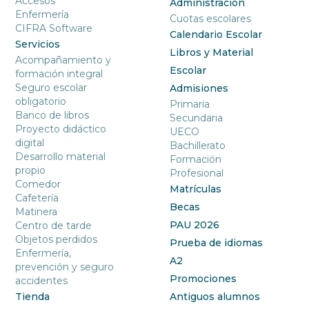
Accesos
Administración
Enfermería
Cuotas escolares
CIFRA Software
Calendario Escolar
Servicios
Libros y Material
Acompañamiento y
Escolar
formación integral
Seguro escolar
Admisiones
obligatorio
Primaria
Banco de libros
Secundaria
Proyecto didáctico
UECO
digital
Bachillerato
Desarrollo material
Formación
propio
Profesional
Comedor
Matrículas
Cafetería
Becas
Matinera
PAU 2026
Centro de tarde
Objetos perdidos
Prueba de idiomas
Enfermería,
A2
prevención y seguro
Promociones
accidentes
Tienda
Antiguos alumnos